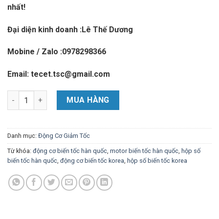
nhất!
Đại diện kinh doanh :Lê Thế Dương
Mobine / Zalo :0978298366
Email: tecet.tsc@gmail.com
ĐỘNG CƠ BIẾN TỐC HÀN QUỐC KUKJEE số lượng
MUA HÀNG
Danh mục:
Động Cơ Giảm Tốc
Từ khóa:
động cơ biến tốc hàn quốc
,
motor biến tốc hàn quốc
,
hộp số
biến tốc hàn quốc
,
động cơ biến tốc korea
,
hộp số biến tốc korea