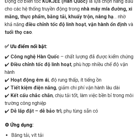
Động cơ biến tốc
KUKJEE (Hàn Quốc)
là lựa chọn hàng đầu
cho các hệ thống truyền động trong
nhà máy mía đường, xi
măng, thực phẩm, băng tải, khuấy trộn, nâng hạ
… nhờ
khả năng
điều chỉnh tốc độ linh hoạt
,
vận hành ổn định
và
tuổi thọ cao
.
✅ Ưu điểm nổi bật:
✔️
Công nghệ Hàn Quốc
– chất lượng đã được kiểm chứng
✔️
Điều chỉnh tốc độ linh hoạt
, phù hợp nhiều chế độ vận
hành
✔️
Hoạt động êm ái
, độ rung thấp, ít tiếng ồn
✔️
Tiết kiệm điện năng
, giảm chi phí vận hành lâu dài
✔️
Kết cấu chắc chắn
, chịu tải tốt, làm việc bền bỉ trong môi
trường công nghiệp
✔️
Dễ lắp đặt – dễ bảo trì
, phụ tùng sẵn có
⚙️ Ứng dụng:
Băng tải, vít tải