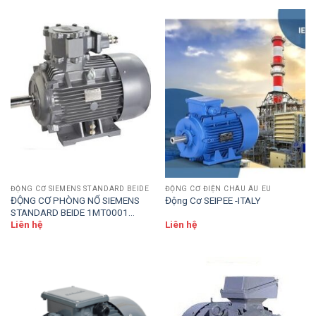
ĐỘNG CƠ SIEMENS STANDARD BEIDE
ĐỘNG CƠ ĐIỆN CHÂU ÂU EU
ĐỘNG CƠ PHÒNG NỔ SIEMENS
Động Cơ SEIPEE -ITALY
STANDARD BEIDE 1MT0001
SERIES
Liên hệ
Liên hệ