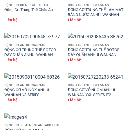
ĐỘNG CƠ ĐIỆN CHÂU ÂU EU
ĐỘNG CƠ ANHUI WANNAN
Động Cơ Trung Thế Châu Âu
ĐỘNG CƠ TRUNG THẾ LÀM MÁT
BẰNG NƯỚC ANHUI WANNAN
YKS SERIES
Liên hệ
Liên hệ
ĐỘNG CƠ ANHUI WANNAN
ĐỘNG CƠ ANHUI WANNAN
ĐỘNG CƠ TRUNG THẾ ROTOR
ĐỘNG CƠ TRUNG THẾ ROTOR
DÂY QUẤN ANHUI WANNAN
DÂY QUẤN ANHUI WANNAN
YRKK SERIES
YRKS SERIES
Liên hệ
Liên hệ
ĐỘNG CƠ ANHUI WANNAN
ĐỘNG CƠ ANHUI WANNAN
ĐỘNG CƠ VỎ INOX ANHUI
ĐỘNG CƠ VỎ NHÔM ANHUI
WANNAN NS SERIES
WANNAN YXL SERIES IE2
Liên hệ
Liên hệ
ĐỘNG CƠ SIEMENS STANDARD BEIDE
ĐỘNG CƠ VS SIEMENS