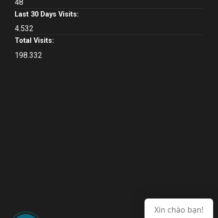
48
Last 30 Days Visits:
4.532
Total Visits:
198.332
Xin chào bạn!