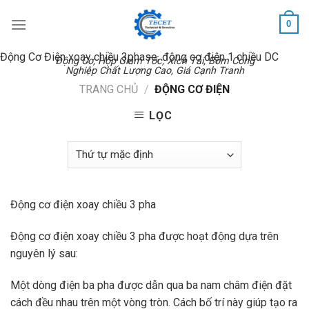
Skip
0
to
content
Động Cơ Điện xoay chiều 3phase, động cơ điện 1 chiều DC
Động Cơ, Hộp Giảm Tốc, Xích Tải, Bơm Công
Nghiệp Chất Lượng Cao, Giá Cạnh Tranh
TRANG CHỦ
/
ĐỘNG CƠ ĐIỆN
LỌC
Động cơ điện xoay chiều 3 pha
Động cơ điện xoay chiều 3 pha được hoạt động dựa trên
nguyên lý sau:
Một dòng điện ba pha được dẫn qua ba nam châm điện đặt
cách đều nhau trên một vòng tròn. Cách bố trí này giúp tạo ra