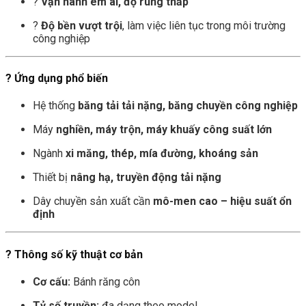
?
Vận hành êm ái, độ rung thấp
?
Độ bền vượt trội
, làm việc liên tục trong môi trường
công nghiệp
? Ứng dụng phổ biến
Hệ thống
băng tải tải nặng, băng chuyền công nghiệp
Máy
nghiền, máy trộn, máy khuấy công suất lớn
Ngành
xi măng, thép, mía đường, khoáng sản
Thiết bị
nâng hạ, truyền động tải nặng
Dây chuyền sản xuất cần
mô-men cao – hiệu suất ổn
định
? Thông số kỹ thuật cơ bản
Cơ cấu:
Bánh răng côn
Tỷ số truyền:
đa dạng theo model