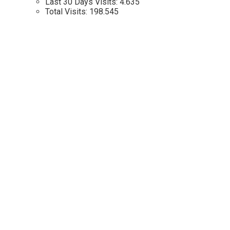
Last 30 Days Visits:
4.635
Total Visits:
198.545