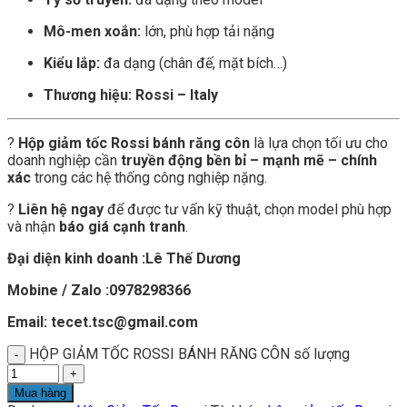
Mô-men xoắn:
lớn, phù hợp tải nặng
Kiểu lắp:
đa dạng (chân đế, mặt bích…)
Thương hiệu:
Rossi – Italy
?
Hộp giảm tốc Rossi bánh răng côn
là lựa chọn tối ưu cho
doanh nghiệp cần
truyền động bền bỉ – mạnh mẽ – chính
xác
trong các hệ thống công nghiệp nặng.
?
Liên hệ ngay
để được tư vấn kỹ thuật, chọn model phù hợp
và nhận
báo giá cạnh tranh
.
Đại diện kinh doanh :Lê Thế Dương
Mobine / Zalo :0978298366
Email: tecet.tsc@gmail.com
HỘP GIẢM TỐC ROSSI BÁNH RĂNG CÔN số lượng
Mua hàng