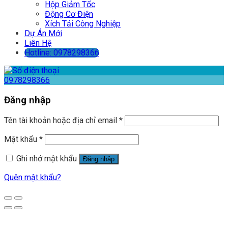
Hộp Giảm Tốc
Động Cơ Điện
Xích Tải Công Nghiệp
Dự Án Mới
Liên Hệ
Hotline: 0978298366
0978298366
Đăng nhập
Tên tài khoản hoặc địa chỉ email
*
Mật khẩu
*
Ghi nhớ mật khẩu
Đăng nhập
Quên mật khẩu?