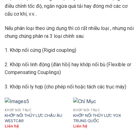
điều chỉnh tốc độ, ngăn ngừa quá tải hay đóng mở các cơ
cấu cơ khí, v.v…
Nếu phân loại theo ứng dụng thì có rất nhiều loại , nhưng nói
chung chúng phân ra 3 loại chính sau:
1. Khớp nối cứng (Rigid coupling)
2. Khớp nối linh động (đàn hồi) hay khớp nối bù (Flexible or
Compensating Couplings)
3. Khớp nối ly hợp (cho phép nối hoặc tách các trục máy)
KHỚP NỐI TRỤC
KHỚP NỐI TRỤC
KHỚP NỐI THỦY LỰC CHÂU ÂU
KHỚP NỐI THỦY LỰC YOX
WESTCAR
TRUNG QUỐC
Liên hệ
Liên hệ