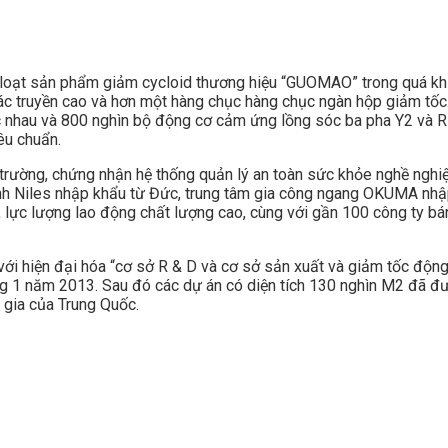
oạt sản phẩm giảm cycloid thương hiệu “GUOMAO” trong quá khứ để
ính xác truyền cao và hơn một hàng chục hàng chục ngàn hộp giảm
c nhau và 800 nghìn bộ động cơ cảm ứng lồng sóc ba pha Y2 và R &
êu chuẩn.
ờng, chứng nhận hệ thống quản lý an toàn sức khỏe nghề nghiệp v
hành Niles nhập khẩu từ Đức, trung tâm gia công ngang OKUMA nhậ
vi, lực lượng lao động chất lượng cao, cùng với gần 100 công ty bá
i hiện đại hóa “cơ sở R & D và cơ sở sản xuất và giảm tốc động
ng 1 năm 2013. Sau đó các dự án có diện tích 130 nghìn M2 đã đ
gia của Trung Quốc.