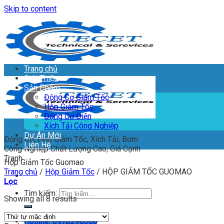
Skip to content
Trang chủ
Giới Thiệu
Sản Phẩm
Động Cơ Giảm Tốc
Hộp Giảm Tốc
Động Cơ Điện
Xích Tải Công Nghiệp
Dự Án Mới
Động Cơ, Hộp Giảm Tốc, Xích Tải, Bơm
Liên Hệ
Công Nghiệp Chất Lượng Cao, Giá Cạnh
Tranh
Hộp Giảm Tốc Guomao
Trang chủ
/
Hộp Giảm Tốc
/
HỘP GIẢM TỐC GUOMAO
Lọc
Tìm kiếm:
Showing all 8 results
Hotline: 0978298366