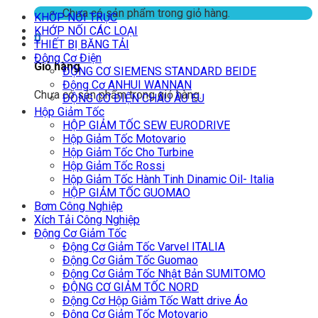
Chưa có sản phẩm trong giỏ hàng.
KHỚP NỐI TRỤC
KHỚP NỐI CÁC LOẠI
0
THIẾT BỊ BĂNG TẢI
Động Cơ Điện
Giỏ hàng
ĐỘNG CƠ SIEMENS STANDARD BEIDE
Động Cơ ANHUI WANNAN
Chưa có sản phẩm trong giỏ hàng.
ĐỘNG CƠ ĐIỆN CHÂU ÂU EU
Hộp Giảm Tốc
HỘP GIẢM TỐC SEW EURODRIVE
Hộp Giảm Tốc Motovario
Hộp Giảm Tốc Cho Turbine
Hộp Giảm Tốc Rossi
Hộp Giảm Tốc Hành Tinh Dinamic Oil- Italia
HỘP GIẢM TỐC GUOMAO
Bơm Công Nghiệp
Xích Tải Công Nghiệp
Động Cơ Giảm Tốc
Động Cơ Giảm Tốc Varvel ITALIA
Động Cơ Giảm Tốc Guomao
Động Cơ Giảm Tốc Nhật Bản SUMITOMO
ĐỘNG CƠ GIẢM TỐC NORD
Động Cơ Hộp Giảm Tốc Watt drive Áo
Động Cơ Giảm Tốc Motovario