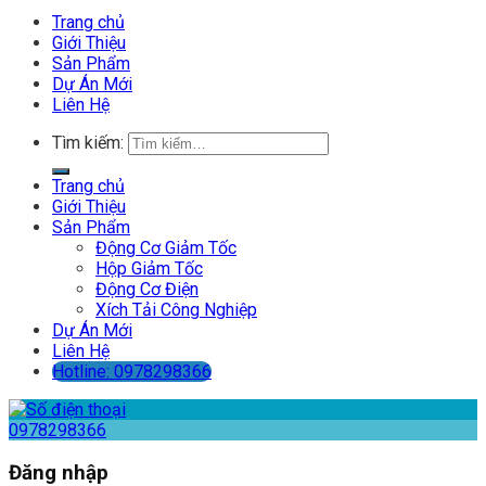
Trang chủ
Giới Thiệu
Sản Phẩm
Dự Án Mới
Liên Hệ
Tìm kiếm:
Trang chủ
Giới Thiệu
Sản Phẩm
Động Cơ Giảm Tốc
Hộp Giảm Tốc
Động Cơ Điện
Xích Tải Công Nghiệp
Dự Án Mới
Liên Hệ
Hotline: 0978298366
0978298366
Đăng nhập