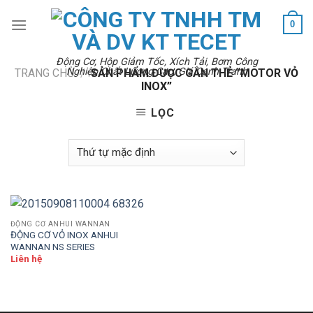
Skip
0
to
content
Động Cơ, Hộp Giảm Tốc, Xích Tải, Bơm Công
Nghiệp Chất Lượng Cao, Giá Cạnh Tranh
TRANG CHỦ
/
SẢN PHẨM ĐƯỢC GẮN THẺ “MOTOR VỎ
INOX”
LỌC
ĐỘNG CƠ ANHUI WANNAN
ĐỘNG CƠ VỎ INOX ANHUI
WANNAN NS SERIES
Liên hệ